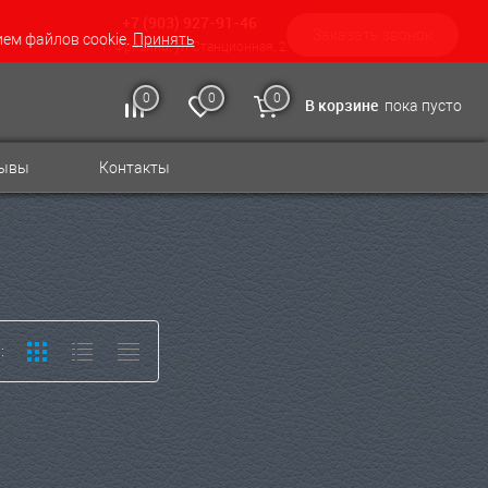
+7 (903) 927-91-46
Заказать звонок
ием файлов cookie.
Принять
г. Фрязино, ул Станционная, 2
0
0
0
В корзине
пока пусто
зывы
Контакты
: