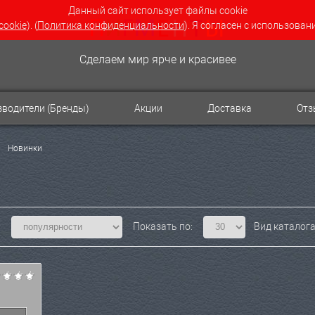
Данный сайт использует файлы cookie
cookie
). (
Политика конфиденциальности
). Я согласен с использован
Сделаем мир ярче и красивее
водители (Бренды)
Акции
Доставка
От
Новинки
:
Показать по:
Вид каталога