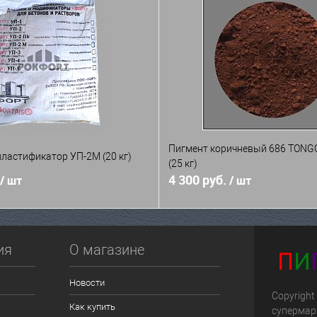
Пигмент коричневый 686 TON
ластификатор УП-2М (20 кг)
(25 кг)
4 300 руб.
/ шт
/ шт
ия
О магазине
Новости
Copyright
Как купить
супермар