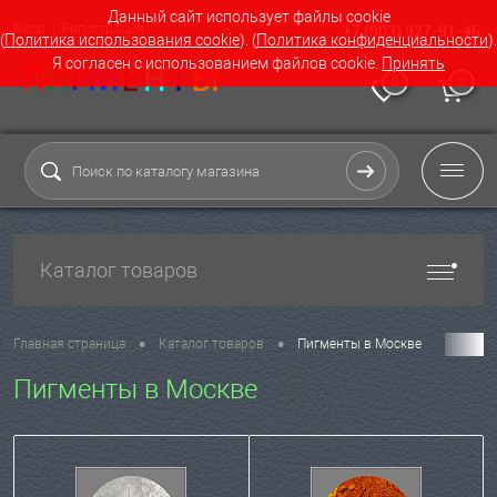
Данный сайт использует файлы cookie
Вход
Регистрация
+7 (903) 927-91-46
(
Политика использования cookie
). (
Политика конфиденциальности
).
Я согласен с использованием файлов cookie.
Принять
0
0
Каталог товаров
•
•
Главная страница
Каталог товаров
Пигменты в Москве
Пигменты в Москве