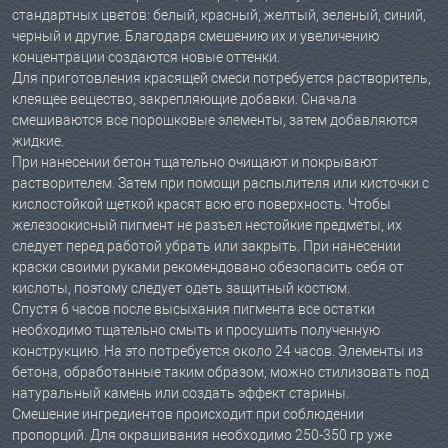
стандартных цветов: белый, красный, желтый, зеленый, синий,
черный и другие. Благодаря смешению их и увеличению
концентрации создаются новые оттенки.
Для приготовления красящей смеси потребуется растворитель,
клеящее вещество, закрепляющие добавки. Сначала
смешиваются все порошковые элементы, затем добавляются
жидкие.
При нанесении бетон тщательно очищают и покрывают
растворителем. Затем при помощи распылителя или кисточки с
кислостойкой щеткой красят всю его поверхность. Чтобы
железоокисный пигмент не разъел нестойкие предметы, их
следует перед работой убрать или закрыть. При нанесении
краски своими руками рекомендовано обезопасить себя от
кислоты, поэтому следует одеть защитный костюм.
Спустя 6 часов после высыхания пигмента все остатки
необходимо тщательно смыть и просушить полученную
конструкцию. На это потребуется около 24 часов. Элементы из
бетона, обработанные таким образом, можно стилизовать под
натуральный камень или создать эффект старины.
Смешение ингредиентов происходит при соблюдении
пропорций. Для окрашивания необходимо 250-350 гр уже