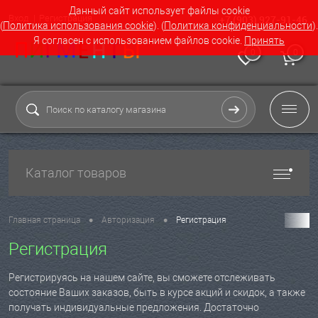
Данный сайт использует файлы cookie
Вход
Регистрация
+7 (903) 927-91-46
(
Политика использования cookie
). (
Политика конфиденциальности
).
Я согласен с использованием файлов cookie.
Принять
0
0
Каталог товаров
•
•
Главная страница
Авторизация
Регистрация
Регистрация
Регистрируясь на нашем сайте, вы сможете отслеживать
состояние Ваших заказов, быть в курсе акций и скидок, а также
получать индивидуальные предложения. Достаточно