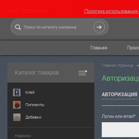
Вход
Регистрация
(
Политика использования 
Главная
Произ
•
Главная страница
Каталог товаров
Авторизац
Клей
АВТОРИЗАЦИЯ
Пигменты
Логин или email*
Добавки
Новинки