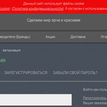
Данный сайт использует файлы cookie
cookie
). (
Политика конфиденциальности
). Я согласен с использован
Сделаем мир ярче и красивее
водители (Бренды)
Акции
Доставка
От
Авторизация
ия
ЗАРЕГИСТРИРОВАТЬСЯ
ЗАБЫЛИ СВОЙ ПАРОЛЬ?
Войти как пол
Регистрируясь
Ваших заказов,