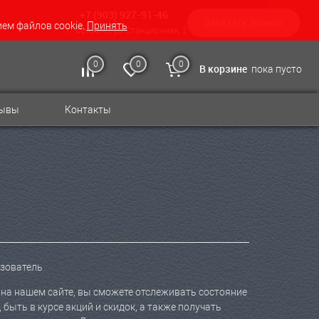
+7 (903) 927-91-46
Заказать звонок
ием файлов cookie.
Принять
г. Фрязино, ул Станционная, 2
0
0
0
В корзине
пока пусто
зывы
Контакты
ьзователь
на нашем сайте, вы сможете отслеживать состояние
 быть в курсе акций и скидок, а также получать