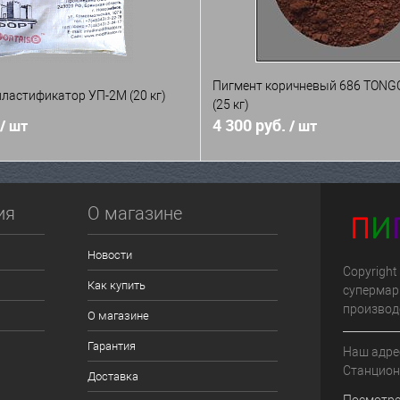
Пигмент коричневый 686 TON
ластификатор УП-2М (20 кг)
(25 кг)
4 300 руб.
/ шт
/ шт
ия
О магазине
Новости
Copyright
Как купить
супермар
производ
О магазине
Гарантия
Наш адрес
Станцион
Доставка