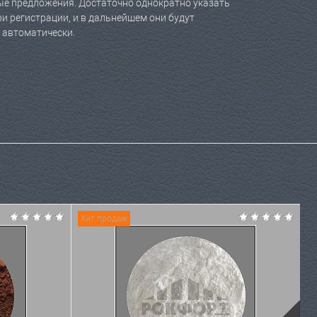
е предложения. Достаточно однократно указать
и регистрации, и в дальнейшем они будут
 автоматически.
Хит продаж
Х