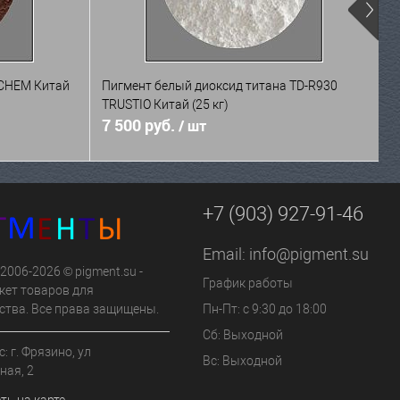
GCHEM Китай
Пигмент белый диоксид титана TD-R930
П
TRUSTIO Китай (25 кг)
к
7 500 руб.
4
/ шт
+7 (903) 927-91-46
Email:
info@pigment.su
 2006-2026 © pigment.su -
График работы
кет товаров для
ства. Все права защищены.
Пн-Пт: с 9:30 до 18:00
Сб: Выходной
: г. Фрязино, ул
Вс: Выходной
ная, 2